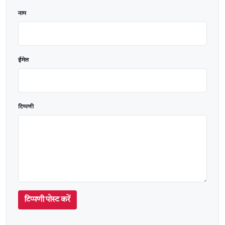
वेबसाइट
नाम
ईमेल
टिप्पणी
टिप्पणी पोस्ट करें