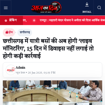
INSTALL
ब्रेकिंग
ाला आयोजित,
रायपुर : महतारी वंदन योजना ने अनीता को दिया आर्थिक संबल, छोटी दुका
खबर खोजें
खोजें
होम
छत्तीसगढ़
छत्तीसगढ़ में यात्री बसों की अब होगी ‘लाइव
मॉनिटरिंग’, 15 दिन में डिवाइस नहीं लगाई तो
होगी कड़ी कार्रवाई
Admin
न्यूज़ डेस्क • 26 Jun 2026, 05:19 PM