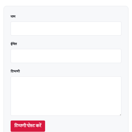
वेबसाइट
नाम
ईमेल
टिप्पणी
टिप्पणी पोस्ट करें