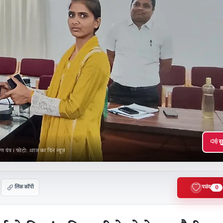
सु
ण यंत्र। फोटो: आज का दिन न्यूज़
लिंक कॉपी
पसंद
0