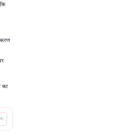
 कि
उपकरण
पर
न का
आया