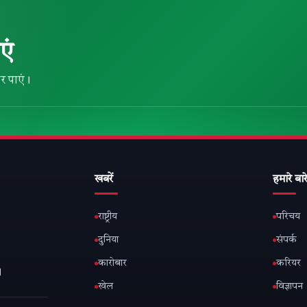
एं
र पाएं।
खबरें
हमारे बारे
राष्ट्रीय
परिचय
दुनिया
संपर्क
कारोबार
करियर
।
खेल
विज्ञापन