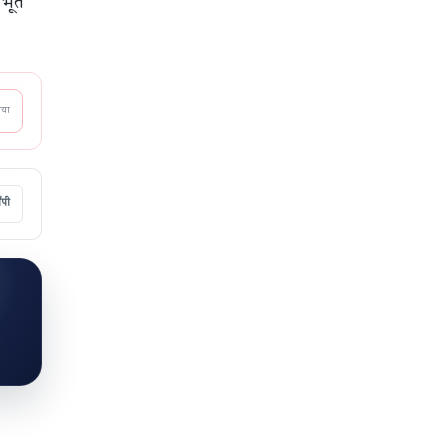
लभूत
आया
ॉपी