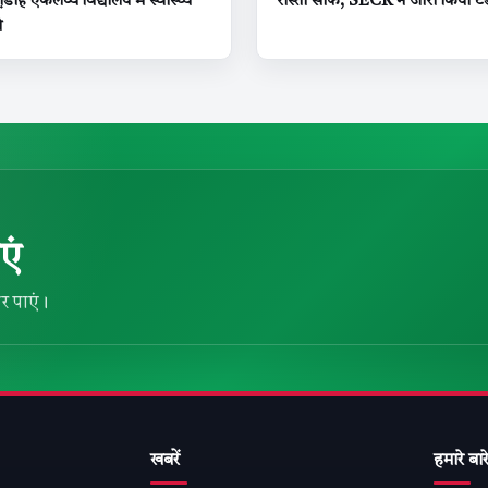
ी़डीह एकलव्य विद्यालय में स्वास्थ्य
रास्ता साफ, SECR ने जारी किया टें
ओ
एं
र पाएं।
खबरें
हमारे बारे