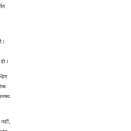
मित
है।
न हो।
्हित
निक
पलब्ध
नहीं,