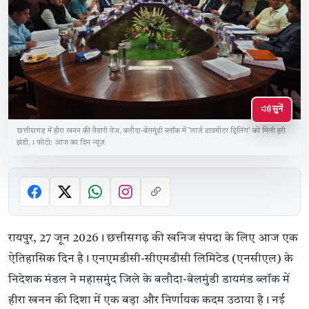
सुनें
छत्तीसगढ़ में हीरा खनन की तैयारी तेज, बलौदा-बेलमुंडी ब्लॉक में 'लार्ज डायमीटर ड्रिलिंग' को मिली हरी
झंडी,। फोटो: आज का दिन न्यूज़
रायपुर, 27 जून 2026। छत्तीसगढ़ की खनिज संपदा के लिए आज एक
ऐतिहासिक दिन है। एनएमडीसी-सीएमडीसी लिमिटेड (एनसीएल) के
निदेशक मंडल ने महासमुंद जिले के बलौदा-बेलमुंडी डायमंड ब्लॉक में
हीरा खनन की दिशा में एक बड़ा और निर्णायक कदम उठाया है। नई