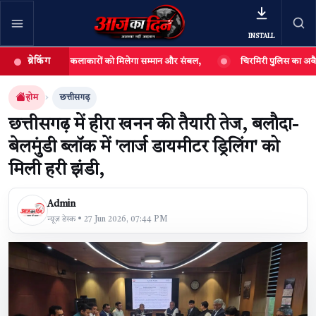
INSTALL
ब्रेकिंग
हा- लोक कलाकारों को मिलेगा सम्मान और संबल,
चिरमिरी पुलिस का अवैध महुआ शराब का
खबर खोजें
खोजें
होम
छत्तीसगढ़
छत्तीसगढ़ में हीरा खनन की तैयारी तेज, बलौदा-
बेलमुंडी ब्लॉक में 'लार्ज डायमीटर ड्रिलिंग' को
मिली हरी झंडी,
Admin
न्यूज़ डेस्क • 27 Jun 2026, 07:44 PM