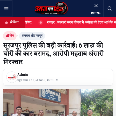
INSTALL
ब्रेकिंग
यशाला आयोजित,
रायपुर : महतारी वंदन योजना ने अनीता को दिया आर्थिक संबल, छोटी दु
खबर खोजें
खोजें
होम
अपराध और कानून
सूरजपुर पुलिस की बड़ी कार्रवाई: ₹6 लाख की
चोरी की कार बरामद, आरोपी महताब अंसारी
गिरफ्तार
Admin
न्यूज़ डेस्क • 01 Jul 2026, 10:11 PM