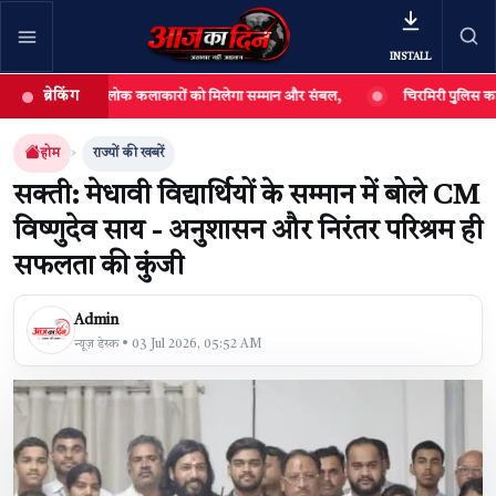
INSTALL
ब्रेकिंग
ागत, कहा- लोक कलाकारों को मिलेगा सम्मान और संबल,
चिरमिरी पुलिस का अवैध महुआ श
खबर खोजें
खोजें
होम
राज्यों की खबरें
सक्ती: मेधावी विद्यार्थियों के सम्मान में बोले CM
विष्णुदेव साय - अनुशासन और निरंतर परिश्रम ही
सफलता की कुंजी
Admin
न्यूज़ डेस्क • 03 Jul 2026, 05:52 AM