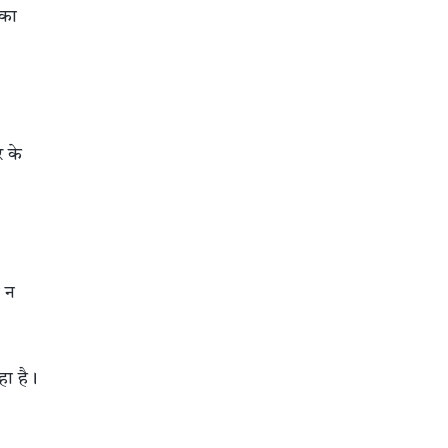
 का
र के
ं न
हा है।