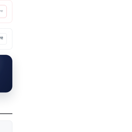
आया
ॉपी