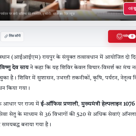
सु
र्यटन पर बनी भविष्य की रणनीति,। फोटो: आज का दिन न्यूज़
लिंक कॉपी
पसंद
0
्थान (आईआईएम) रायपुर के संयुक्त तत्वावधान में आयोजित दो द
विष्णु देव साय
ने कहा कि यह शिविर केवल विचार-विमर्श का मंच नह
ा है। शिविर में सुशासन, उभरती तकनीकों, कृषि, पर्यटन, नेतृत्व
ंथन किया गया।
के आधार पर राज्य में
ई-ऑफिस प्रणाली
,
मुख्यमंत्री हेल्पलाइन 1076
। सेवा सेतु के माध्यम से 36 विभागों की 520 से अधिक सेवाएं ऑनल
 समयबद्ध बनाया गया है।