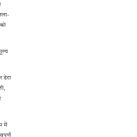
ा
िला-
 को
मूल्य
र डेटा
ती,
त
 में
वपूर्ण