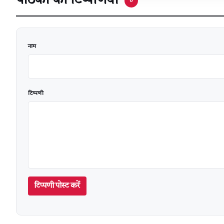
पाठकों की टिप्पणियां
0
वेबसाइट
नाम
टिप्पणी
टिप्पणी पोस्ट करें