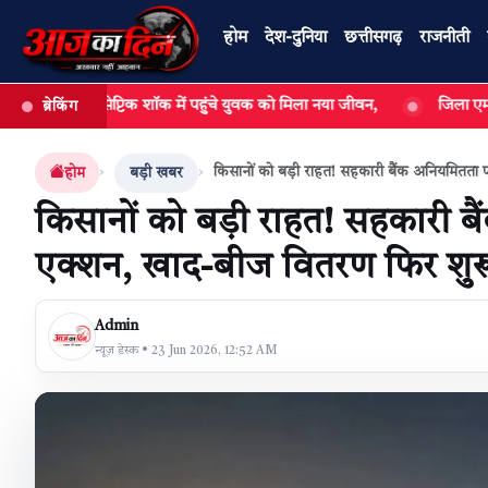
होम
देश-दुनिया
छत्तीसगढ़
राजनीती
 सेप्टिक शॉक में पहुंचे युवक को मिला नया जीवन,
जिला एम.सी.बी. में एनालॉ
ब्रेकिंग
खबर खोजें
किसानों को बड़ी राहत! सहकारी बैंक अनियमितता 
होम
बड़ी खबर
किसानों को बड़ी राहत! सहकारी ब
एक्शन, खाद-बीज वितरण फिर शुरू
Admin
न्यूज़ डेस्क • 23 Jun 2026, 12:52 AM