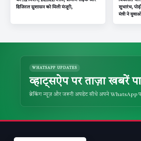
का AI मिशन, BEML प्लांट, ग्रामीण सड़कें और
विकसित भारत’
डिजिटल सुशासन को मिली मंजूरी,
शुभारंभ, पोड़
मंत्री ने युवा
WHATSAPP UPDATES
व्हाट्सऐप पर ताज़ा खबरें पा
ब्रेकिंग न्यूज़ और जरूरी अपडेट सीधे अपने WhatsApp प