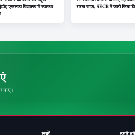
 संकल्प अभियान का राष्ट्रीय
रेल सौगात: चिरमिरी के लिए नई ब्रॉ
ी़डीह एकलव्य विद्यालय में स्वास्थ्य
रास्ता साफ, SECR ने जारी किया टें
ओ
एं
र पाएं।
खबरें
हमारे बारे