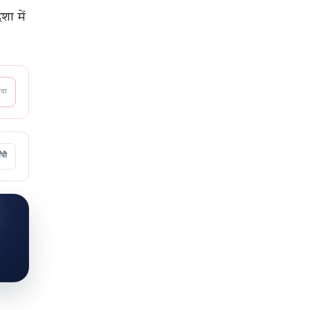
शा में
आया
ॉपी