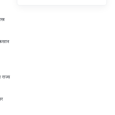
लाख
 किसान
 राज्य
पर