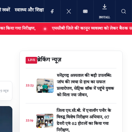
ी खबरें
स्वास्थ्य और शिक्षा
INSTALL
ीक्षण,
एमसीबी जिले की कानून व्यवस्था को लेकर बैठक सम्पन्न: कलेक्टर एवं
खोजें
ब्रेकिंग न्यूज़
LIVE
मनेंद्रगढ़ अस्पताल की बड़ी उपलब्धि:
जांघ की त्वचा से हाथ का सफल
22:23
प्रत्यारोपण, सेप्टिक शॉक में पहुंचे युवक
 व्यूज़
को मिला नया जीवन,
जिला एम.सी.बी. में एनालॉग पनीर के
विरुद्ध विशेष निरीक्षण अभियान, 07
22:19
डेयरी एवं 02 होटलों का किया गया
निरीक्षण,