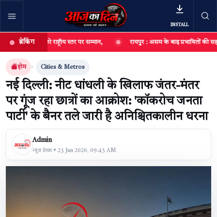
INSTALL
ब्रेकिंग
वाल को राष्ट्रीय स्तर पर सम्मान,
रायपुर : असम के बाढ़ प्रभावितों की सहायता के लि
खबर खोजें
खोजें
होम
Cities & Metros
नई दिल्ली: नीट धांधली के खिलाफ जंतर-मंतर
पर गूंज रहा छात्रों का आक्रोश: 'कॉकरोच जनता
पार्टी' के बैनर तले जारी है अनिश्चितकालीन धरना
Admin
न्यूज़ डेस्क • 23 Jun 2026, 09:43 AM