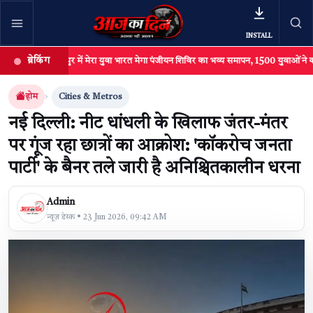
INSTALL
ब्रेकिंग
अंबिकापुर में मेरा युवा भारत मेगा पंजीयन शिविर का भव्य समापन, 1500 युवाओं ने कराया रजिस्ट्
खबर खोजें
खोजें
होम
Cities & Metros
नई दिल्ली: नीट धांधली के खिलाफ जंतर-मंतर
पर गूंज रहा छात्रों का आक्रोश: 'कॉकरोच जनता
पार्टी' के बैनर तले जारी है अनिश्चितकालीन धरना
Admin
न्यूज़ डेस्क • 23 Jun 2026, 09:42 AM