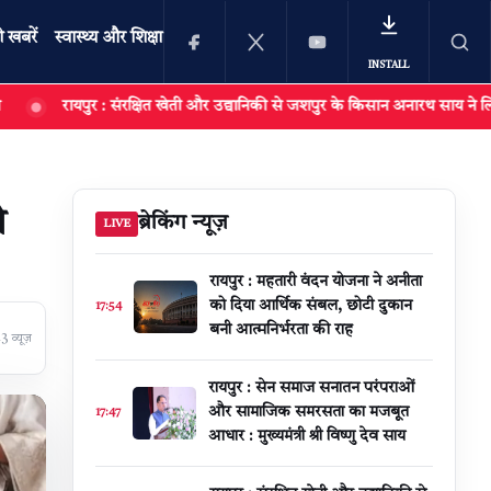
ी खबरें
स्वास्थ्य और शिक्षा
INSTALL
 संरक्षित खेती और उद्यानिकी से जशपुर के किसान अनारथ साय ने लिखी आत्मनिर्भरता
खोजें
े
ब्रेकिंग न्यूज़
LIVE
रायपुर : महतारी वंदन योजना ने अनीता
को दिया आर्थिक संबल, छोटी दुकान
17:54
बनी आत्मनिर्भरता की राह
 व्यूज़
रायपुर : सेन समाज सनातन परंपराओं
और सामाजिक समरसता का मजबूत
17:47
आधार : मुख्यमंत्री श्री विष्णु देव साय