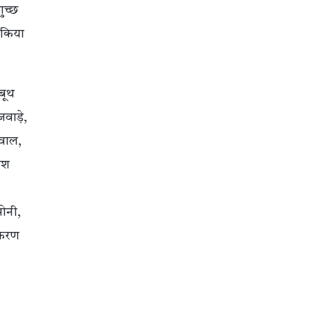
ुच्छ
 किया
 बूथ
जवाड़े,
सवाल,
काश
सोनी,
सकरण