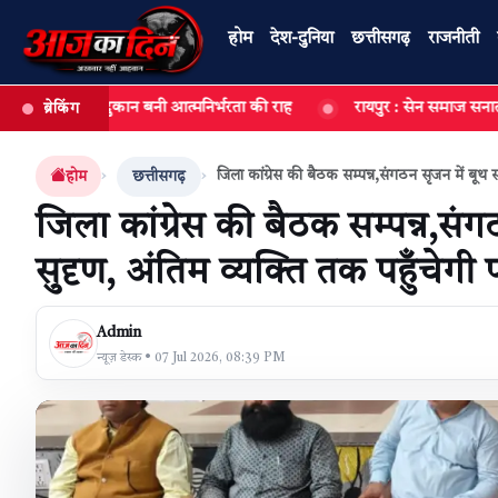
होम
देश-दुनिया
छत्तीसगढ़
राजनीती
कान बनी आत्मनिर्भरता की राह
रायपुर : सेन समाज सनातन परंपराओं और साम
ब्रेकिंग
खबर खोजें
जिला कांग्रेस की बैठक सम्पन्न,संगठन सृजन में बूथ स्त
होम
छत्तीसगढ़
जिला कांग्रेस की बैठक सम्पन्न,संगठ
सुदृण, अंतिम व्यक्ति तक पहुँचेगी प
Admin
न्यूज़ डेस्क • 07 Jul 2026, 08:39 PM