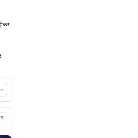
 होकर
द
आया
ॉपी