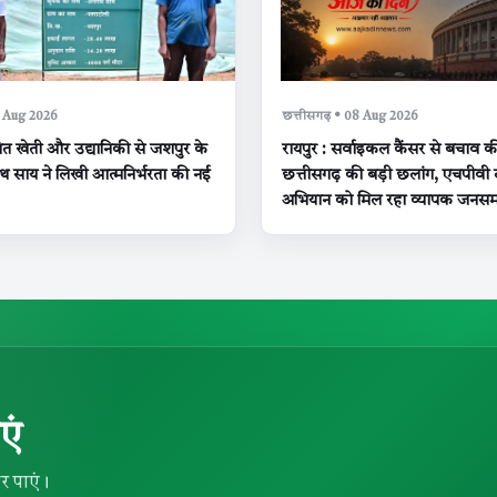
8 Aug 2026
छत्तीसगढ़ • 08 Aug 2026
्षित खेती और उद्यानिकी से जशपुर के
रायपुर : सर्वाइकल कैंसर से बचाव की
 साय ने लिखी आत्मनिर्भरता की नई
छत्तीसगढ़ की बड़ी छलांग, एचपीवी
अभियान को मिल रहा व्यापक जनसमर
एं
र पाएं।