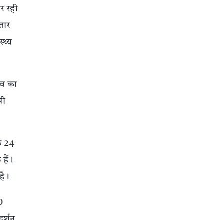
कर रही
तार
्थ्य
रव का
सी
के 24
हैं।
 है।
0
दर्शन