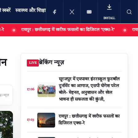
ी खबरें
स्वास्थ्य और शिक्षा
INSTALL
यपुर : ​छत्तीसगढ़ में खरीफ फसलों का डिजिटल 'एक्स-रे'
रायपुर : आर्थिक तंग
खोजें
ीन
ब्रेकिंग न्यूज़
LIVE
सूरजपुर में एमपावर इंटरस्कूल फुटबॉल
टूर्नामेंट का आगाज, एसपी योगेश पटेल
17:06
बोले- मेहनत, अनुशासन और खेल
1 व्यूज़
भावना ही सफलता की कुंजी,
​रायपुर : ​छत्तीसगढ़ में खरीफ फसलों का
17:03
डिजिटल एक्स-रे