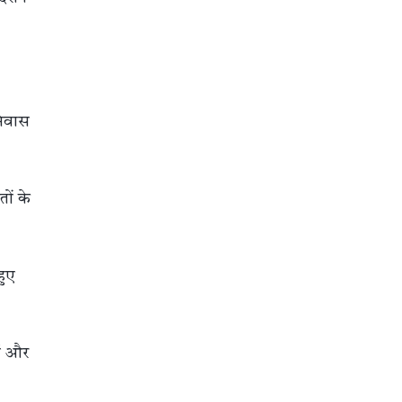
निवास
ों के
हुए
्ष और