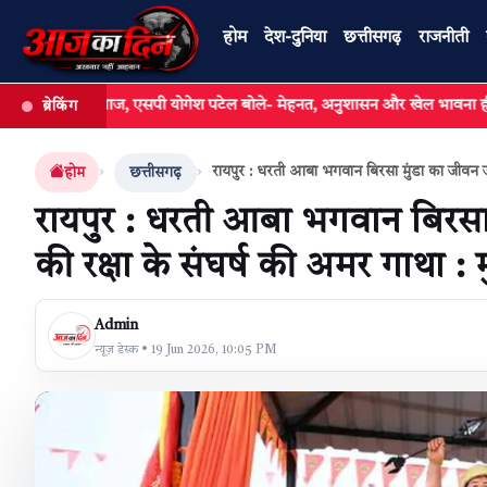
होम
देश-दुनिया
छत्तीसगढ़
राजनीती
 का आगाज, एसपी योगेश पटेल बोले- मेहनत, अनुशासन और खेल भावना ही सफलता की कु
ब्रेकिंग
खबर खोजें
रायपुर : धरती आबा भगवान बिरसा मुंडा का जीवन जल,
होम
छत्तीसगढ़
रायपुर : धरती आबा भगवान बिरस
की रक्षा के संघर्ष की अमर गाथा : मु
Admin
न्यूज़ डेस्क • 19 Jun 2026, 10:05 PM