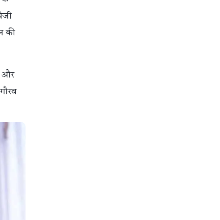
रेजी
ान की
ि और
य गौरव