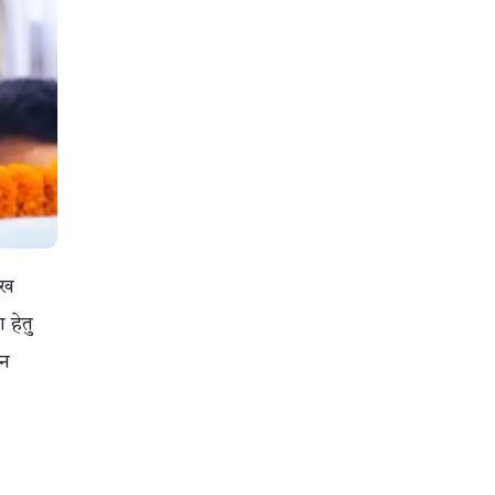
ाख
 हेतु
ान