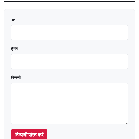
वेबसाइट
नाम
ईमेल
टिप्पणी
टिप्पणी पोस्ट करें