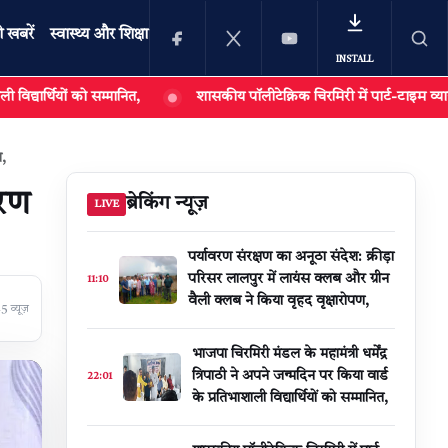
ी खबरें
स्वास्थ्य और शिक्षा
INSTALL
ो सम्मानित,
शासकीय पॉलीटेक्निक चिरमिरी में पार्ट-टाइम व्याख्याताओं की भर
खोजें
भ,
करण
ब्रेकिंग न्यूज़
LIVE
पर्यावरण संरक्षण का अनूठा संदेश: क्रीड़ा
परिसर लालपुर में लायंस क्लब और ग्रीन
11:10
वैली क्लब ने किया वृहद वृक्षारोपण,
 व्यूज़
भाजपा चिरमिरी मंडल के महामंत्री धर्मेंद्र
त्रिपाठी ने अपने जन्मदिन पर किया वार्ड
22:01
के प्रतिभाशाली विद्यार्थियों को सम्मानित,