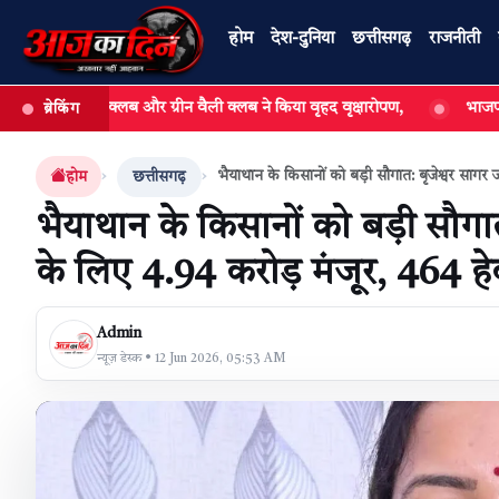
होम
देश-दुनिया
छत्तीसगढ़
राजनीती
ंस क्लब और ग्रीन वैली क्लब ने किया वृहद वृक्षारोपण,
भाजपा चिरमिरी मंडल के 
ब्रेकिंग
खबर खोजें
भैयाथान के किसानों को बड़ी सौगात: बृजेश्वर साग
होम
छत्तीसगढ़
भैयाथान के किसानों को बड़ी सौग
के लिए 4.94 करोड़ मंजूर, 464 हे
Admin
न्यूज़ डेस्क • 12 Jun 2026, 05:53 AM