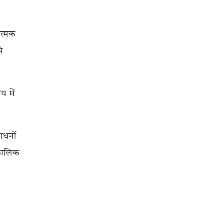
ात्मक
े
य में
साधनों
घकालिक