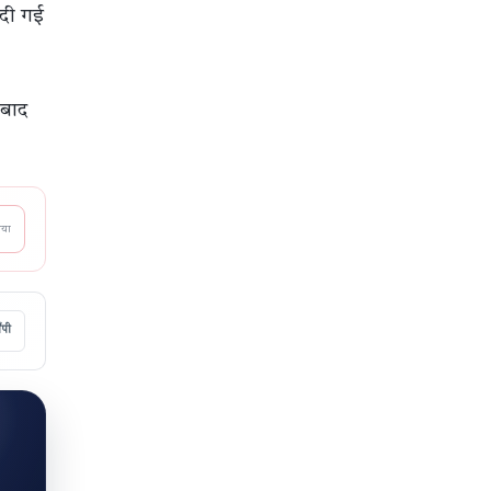
 दी गई
 बाद
आया
ॉपी