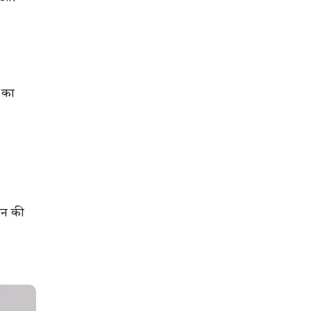
 का
ान की