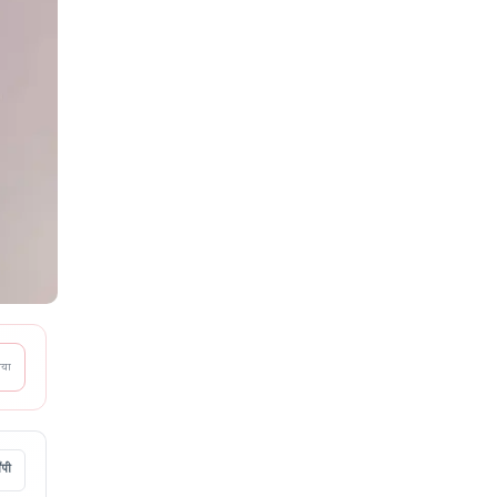
आया
ॉपी