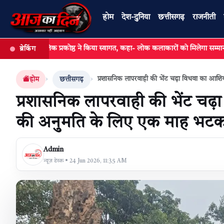
होम
देश-दुनिया
छत्तीसगढ़
राजनीती
क प्रकोष्ठ ने किया स्वागत, कहा- लोक कलाकारों को मिलेगा सम्मान और संबल,
ब्रेकिंग
खबर खोजें
प्रशासनिक लापरवाही की भेंट चढ़ा विधवा का आशिय
होम
छत्तीसगढ़
प्रशासनिक लापरवाही की भेंट चढ़ा
की अनुमति के लिए एक माह भटकती
Admin
न्यूज़ डेस्क • 24 Jun 2026, 11:35 AM