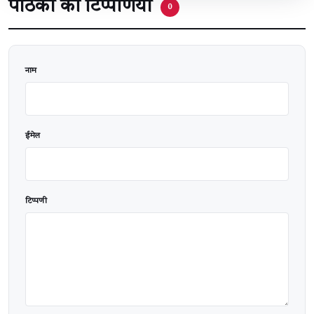
पाठकों की टिप्पणियां
0
वेबसाइट
नाम
ईमेल
टिप्पणी