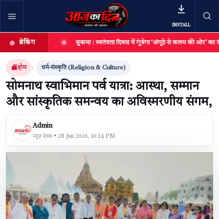
INSTALL
ब्रेकिंग
साकार
सुकमा : स्वतंत्रता दिवस में गूंजेगा ‘अंगूठे से कलम की ओर’ का संदेश
खबर खोजें
खोजें
होम
धर्म-संस्कृति (Religion & Culture)
सोमनाथ स्वाभिमान पर्व यात्रा: आस्था, सम्मान
और सांस्कृतिक समन्वय का अविस्मरणीय संगम,
Admin
न्यूज़ डेस्क • 28 Jun 2026, 10:24 PM