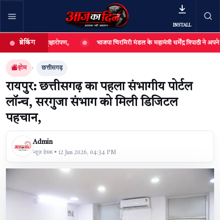
INSTALL
ब्रेकिंग
वृहद वृक्षारोपण,
भाजपा चिरमिरी मंडल के महामंत्री धर्मेंद्र त्रिपाठी ने अपने जन्मदिन पर कि
खबर खोजें
खोजें
होम
छत्तीसगढ़
रायपुर: छत्तीसगढ़ का पहला संभागीय पोर्टल
लॉन्च, सरगुजा संभाग को मिली डिजिटल
पहचान,
Admin
न्यूज़ डेस्क • 12 Jun 2026, 04:34 PM