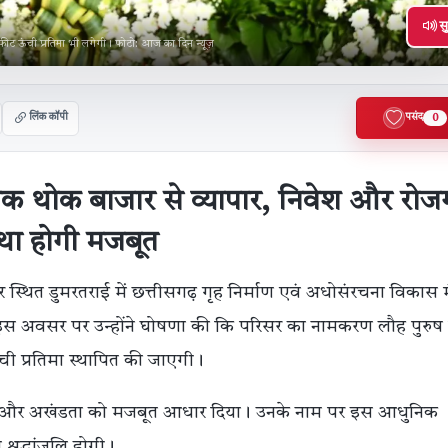
सु
ीट ऊंची प्रतिमा भी लगेगी। फोटो: आज का दिन न्यूज़
लिंक कॉपी
पसंद
0
ुनिक थोक बाजार से व्यापार, निवेश और रोज
स्था होगी मजबूत
पुर स्थित डुमरतराई में छत्तीसगढ़ गृह निर्माण एवं अधोसंरचना विकास
इस अवसर पर उन्होंने घोषणा की कि परिसर का नामकरण लौह पुरुष
ी प्रतिमा स्थापित की जाएगी।
एकता और अखंडता को मजबूत आधार दिया। उनके नाम पर इस आधुनिक
श्रद्धांजलि होगी।