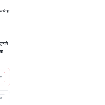
जनसेवा
कानें
गया।
आया
ॉपी